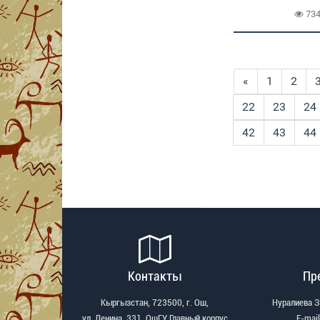
73
«
1
2
22
23
24
42
43
44
Контакты
Пр
Кыргызстан, 723500, г. Ош,
Нуралиева 
ул. Ленина, 331, ОшГУ Главный корпус
Е-mail