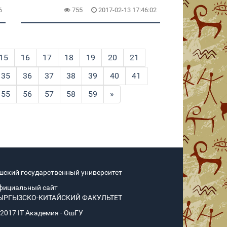
6
755
2017-02-13 17:46:02
15
16
17
18
19
20
21
35
36
37
38
39
40
41
55
56
57
58
59
»
шский государственный университет
фициальный сайт
ЫРГЫЗСКО-КИТАЙСКИЙ ФАКУЛЬТЕТ
 2017 IT Академия - OшГУ