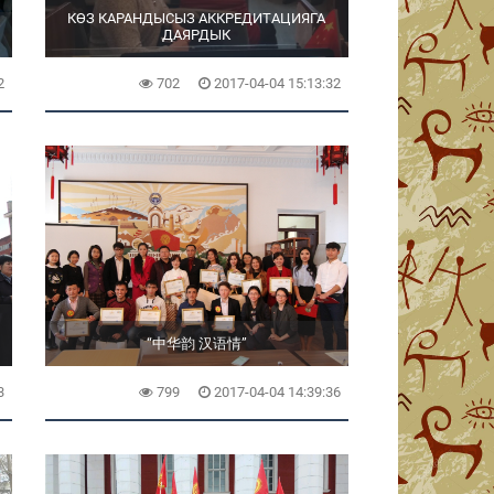
КӨЗ КАРАНДЫСЫЗ АККРЕДИТАЦИЯГА
ДАЯРДЫК
2
702
2017-04-04 15:13:32
“中华韵 汉语情”
3
799
2017-04-04 14:39:36