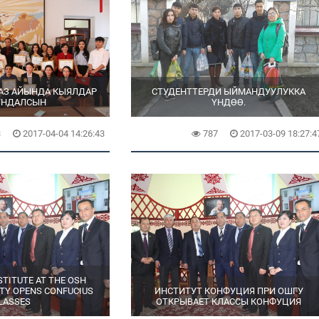
АЗ АЙЫНДА КЫЯЛДАР
СТУДЕНТТЕРДИ ЫЙМАНДУУЛУККА
УНДАЛСЫН
ҮНДӨӨ.
3
2017-04-04 14:26:43
787
2017-03-09 18:27:4
STITUTE AT THE OSH
ITY OPENS CONFUCIUS
ИНСТИТУТ КОНФУЦИЯ ПРИ ОШГУ
LASSES
ОТКРЫВАЕТ КЛАССЫ КОНФУЦИЯ