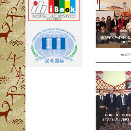
ЖАРКЫРАГАН Ж
ООР
83
CONFUCIUS IN
STATE UNIVERS
C