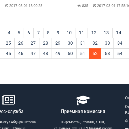
4
2017-03-01 18:00:28
835
2017-03-01 17:58:1
3
4
5
6
7
8
9
10
11
12
13
14
25
26
27
28
29
30
31
32
33
34
45
46
47
48
49
50
51
52
53
54
О
О
есс-служба
Приемная комиссия
К
©
Зинагул Абдырашитовна
Кыргызстан, 723500, г. Ош,
: zinur11@mail.ru
ул. Ленина, 331, ОшГУ Главный корпус