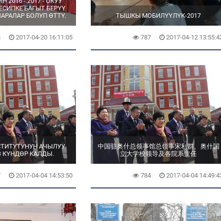
 2016 - 2017 - ОКУУ
СИПКЕ БАГЫТ БЕРҮҮ
АРАЛАР БОЛУП ӨТТҮ.
ТЫШКЫ МОБИЛҮҮЛҮК-2017
8
2017-04-20 16:11:05
787
2017-04-12 13:55:4
ТИТУТУНУН АЧЫЛУУ
中国驻奥什总领事馆总领事宋利群、奥什国
З КҮНДӨР КАЛДЫ.
立大学校领导及各院系主任
7
2017-04-04 14:53:50
784
2017-04-04 14:49:4