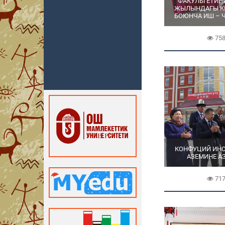
ФАКУЛЬТЕТИНИН
ЖЫЛЫНДАГЫ КЕ
БОЮНЧА ИШ – Ч
75
КОНФУЦИЙ ИНС
АЗЕМИНЕ А
71