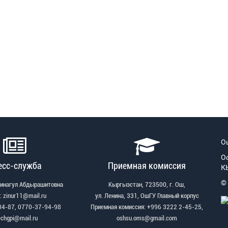
О
О
есс-служба
Приемная комиссия
К
©
Зинагул Абдырашитовна
Кыргызстан, 723500, г. Ош,
: zinur11@mail.ru
ул. Ленина, 331, ОшГУ Главный корпус
04-87, 0770-37-94-98
Приемная комиссия: +996 3222 2-45-25,
echgpi@mail.ru
oshsu.oms@gmail.com