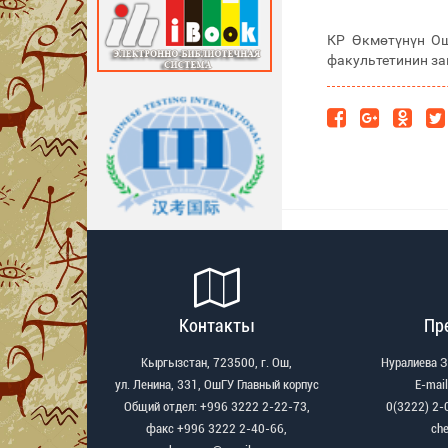
КР Өкмөтүнүн Ош
факультетинин за
Контакты
Пр
Кыргызстан, 723500, г. Ош,
Нуралиева 
ул. Ленина, 331, ОшГУ Главный корпус
Е-mail
Общий отдел: +996 3222 2-22-73,
0(3222) 2-
факс +996 3222 2-40-66,
ch