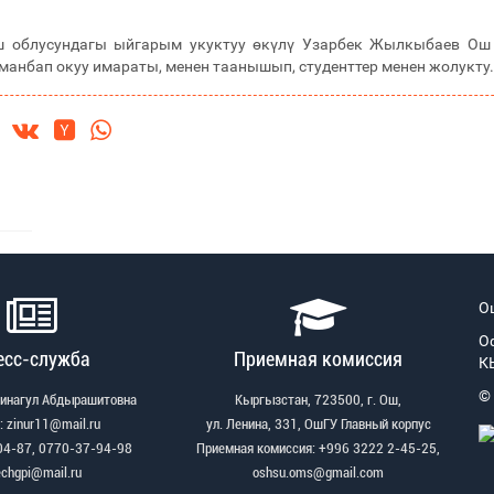
 облусундагы ыйгарым укуктуу өкүлү Узарбек Жылкыбаев Ош 
манбап окуу имараты, менен таанышып, студенттер менен жолукту.
О
О
есс-служба
Приемная комиссия
К
©
Зинагул Абдырашитовна
Кыргызстан, 723500, г. Ош,
: zinur11@mail.ru
ул. Ленина, 331, ОшГУ Главный корпус
04-87, 0770-37-94-98
Приемная комиссия: +996 3222 2-45-25,
echgpi@mail.ru
oshsu.oms@gmail.com