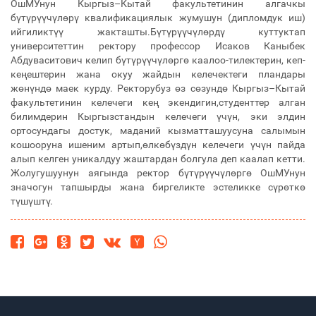
ОшМУнун Кыргыз–Кытай факультетинин алгачкы
бүтүрүүчүлөрү квалификациялык жумушун (дипломдук иш)
ийгиликтүү жакташты.Бүтүрүүчүлөрдү куттуктап
университеттин ректору профессор Исаков Каныбек
Абдуваситович келип бүтүрүүчүлөргө каалоо-тилектерин, кеп-
кеңештерин жана окуу жайдын келечектеги пландары
жөнүндө маек курду. Ректорубуз өз сөзундө Кыргыз–Кытай
факультетинин келечеги кең экендигин,студенттер алган
билимдерин Кыргызстандын келечеги үчүн, эки элдин
ортосундагы достук, маданий кызматташуусуна салымын
кошооруна ишеним артып,өлкөбүздүн келечеги үчүн пайда
алып келген уникалдуу жаштардан болгула деп каалап кетти.
Жолугушуунун аягында ректор бүтүрүүчүлөргө ОшМУнун
значогун тапшырды жана биргеликте эстеликке сүрөткө
түшүштү.