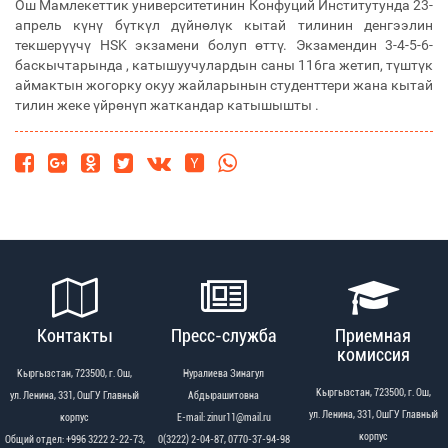
Ош Мамлекеттик университетинин Конфуций Институтунда 23-
апрель күнү бүткүл дүйнөлүк кытай тилинин денгээлин
текшерүүчү HSK экзамени болуп өттү. Экзамендин 3-4-5-6-
баскычтарында , катышуучулардын саны 116га жетип, түштүк
аймактын жогорку окуу жайларынын студенттери жана кытай
тилин жеке үйрөнүп жаткандар катышышты .
Контакты
Пресс-служба
Приемная
комиссия
Кыргызстан, 723500, г. Ош,
Нуралиева Зинагул
Кыргызстан, 723500, г. Ош,
ул. Ленина, 331, ОшГУ Главный
Абдырашитовна
ул. Ленина, 331, ОшГУ Главный
корпус
Е-mail: zinur11@mail.ru
корпус
Общий отдел: +996 3222 2-22-73,
0(3222) 2-04-87, 0770-37-94-98