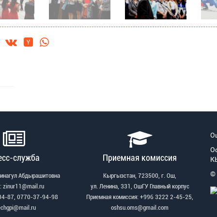
О
О
есс-служба
Приемная комиссия
К
©
Зинагул Абдырашитовна
Кыргызстан, 723500, г. Ош,
: zinur11@mail.ru
ул. Ленина, 331, ОшГУ Главный корпус
04-87, 0770-37-94-98
Приемная комиссия: +996 3222 2-45-25,
echgpi@mail.ru
oshsu.oms@gmail.com