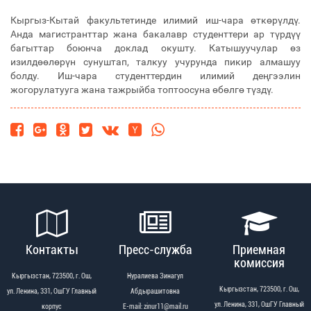
Кыргыз-Кытай факультетинде илимий иш-чара өткөрүлдү.
Анда магистранттар жана бакалавр студенттери ар түрдүү
багыттар боюнча доклад окушту. Катышуучулар өз
изилдөөлөрүн сунуштап, талкуу учурунда пикир алмашуу
болду. Иш-чара студенттердин илимий деңгээлин
жогорулатууга жана тажрыйба топтоосуна өбөлгө түздү.
Контакты
Пресс-служба
Приемная
комиссия
Кыргызстан, 723500, г. Ош,
Нуралиева Зинагул
Кыргызстан, 723500, г. Ош,
ул. Ленина, 331, ОшГУ Главный
Абдырашитовна
ул. Ленина, 331, ОшГУ Главный
корпус
Е-mail: zinur11@mail.ru