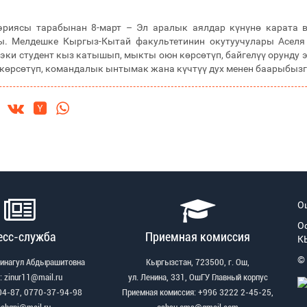
иясы тарабынан 8-март – Эл аралык аялдар күнүнө карата в
. Мелдешке Кыргыз-Кытай факультетинин окутуучулары Аселя 
эки студент кыз катышып, мыкты оюн көрсөтүп, байгелүү орунду э
 көрсөтүп, командалык ынтымак жана күчтүү дух менен баарыбызга
О
О
есс-служба
Приемная комиссия
К
©
Зинагул Абдырашитовна
Кыргызстан, 723500, г. Ош,
: zinur11@mail.ru
ул. Ленина, 331, ОшГУ Главный корпус
04-87, 0770-37-94-98
Приемная комиссия: +996 3222 2-45-25,