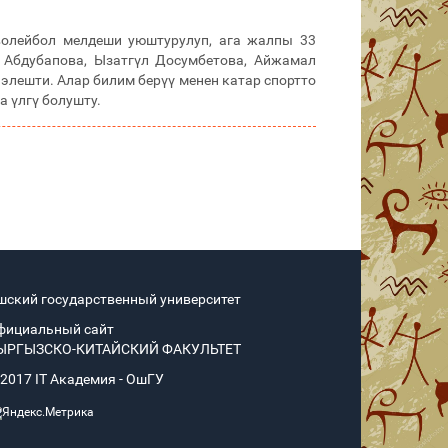
олейбол мелдеши уюштурулуп, ага жалпы 33
Абдубапова, Ызатгүл Досумбетова, Айжамал
элешти. Алар билим берүү менен катар спортто
 үлгү болушту.
шский государственный университет
фициальный сайт
ЫРГЫЗСКО-КИТАЙСКИЙ ФАКУЛЬТЕТ
 2017 IT Академия - OшГУ