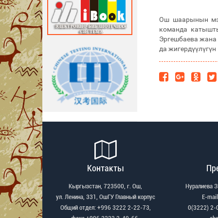
Ош шаарынын мэр
команда катышты
Эргешбаева жана 
да жигердүүлүгүн
Контакты
Пр
Кыргызстан, 723500, г. Ош,
Нуралиева 
ул. Ленина, 331, ОшГУ Главный корпус
Е-mail
Общий отдел: +996 3222 2-22-73,
0(3222) 2-