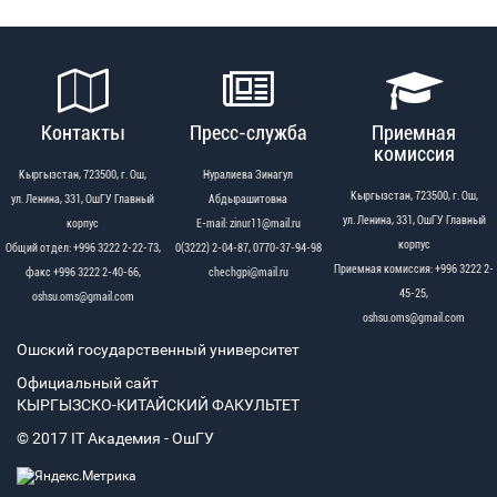
Контакты
Пресс-служба
Приемная
комиссия
Кыргызстан, 723500, г. Ош,
Нуралиева Зинагул
Кыргызстан, 723500, г. Ош,
ул. Ленина, 331, ОшГУ Главный
Абдырашитовна
ул. Ленина, 331, ОшГУ Главный
корпус
Е-mail: zinur11@mail.ru
корпус
Общий отдел: +996 3222 2-22-73,
0(3222) 2-04-87, 0770-37-94-98
Приемная комиссия: +996 3222 2-
факс +996 3222 2-40-66,
chechgpi@mail.ru
45-25,
oshsu.oms@gmail.com
oshsu.oms@gmail.com
Ошский государственный университет
Официальный сайт
КЫРГЫЗСКО-КИТАЙСКИЙ ФАКУЛЬТЕТ
© 2017 IT Академия - OшГУ