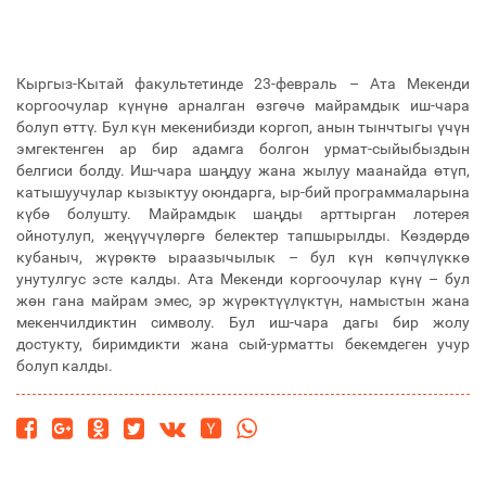
Кыргыз-Кытай факультетинде 23-февраль – Ата Мекенди
коргоочулар күнүнө арналган өзгөчө майрамдык иш-чара
болуп өттү. Бул күн мекенибизди коргоп, анын тынчтыгы үчүн
эмгектенген ар бир адамга болгон урмат-сыйыбыздын
белгиси болду. Иш-чара шаңдуу жана жылуу маанайда өтүп,
катышуучулар кызыктуу оюндарга, ыр-бий программаларына
күбө болушту. Майрамдык шаңды арттырган лотерея
ойнотулуп, жеңүүчүлөргө белектер тапшырылды. Көздөрдө
кубаныч, жүрөктө ыраазычылык – бул күн көпчүлүккө
унутулгус эсте калды. Ата Мекенди коргоочулар күнү – бул
жөн гана майрам эмес, эр жүрөктүүлүктүн, намыстын жана
мекенчилдиктин символу. Бул иш-чара дагы бир жолу
достукту, биримдикти жана сый-урматты бекемдеген учур
болуп калды.