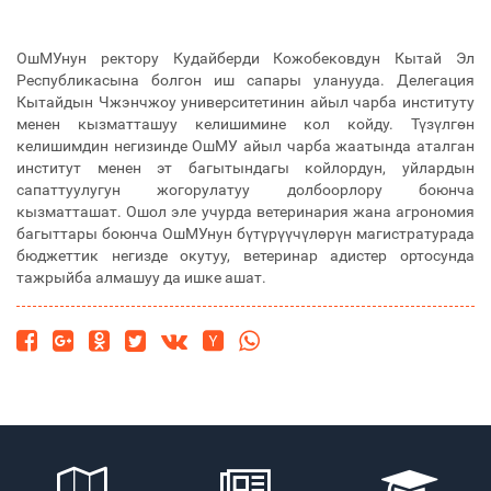
ОшМУнун ректору Кудайберди Кожобековдун Кытай Эл
Республикасына болгон иш сапары уланууда. Делегация
Кытайдын Чжэнчжоу университетинин айыл чарба институту
менен кызматташуу келишимине кол койду. Түзүлгөн
келишимдин негизинде ОшМУ айыл чарба жаатында аталган
институт менен эт багытындагы койлордун, уйлардын
сапаттуулугун жогорулатуу долбоорлору боюнча
кызматташат. Ошол эле учурда ветеринария жана агрономия
багыттары боюнча ОшМУнун бүтүрүүчүлөрүн магистратурада
бюджеттик негизде окутуу, ветеринар адистер ортосунда
тажрыйба алмашуу да ишке ашат.