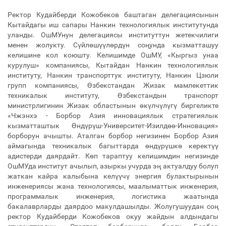
Ректор Кудайберди Кожобеков баштаган делегациясынын
Кытайдагы иш сапары Нанкин технологиялык институтунда
уланды. ОшМУнун делегациясы институттун жетекчилиги
менен жолукту. Сүйлөшүүлөрдүн соңунда кызматташуу
келишине кол коюшту. Келишимде ОшМУ, «Кыргыз унаа
курулуш» компаниясы, Кытайдан Нанкин технологиялык
институту, Нанкин транспорттук институту, Нанкин Цзюли
групп компаниясы, Өзбекстандан Жизак мамлекеттик
техникалык институту, Өзбекстандын транспорт
министрлигинин Жизак областынын өкүлчүлүгү биргеликте
«Чжэнхэ - Борбор Азия инновациялык стратегиялык
кызматташтык Өндүрүш-Университет-Изилдөө-Инновация»
борборун ачышты. Аталган борбор негизинен Борбор Азия
аймагында техникалык багыттарда өндүрүшкө керектүү
адистерди даярдайт. Көп тараптуу келишимдин негизинде
ОшМУда институт ачылып, азыркы учурда эң актуалдуу болуп
жаткан кайра калыбына келүүчү энергия булактырынын
инженериясы жана технологиясы, маалыматтык инженерия,
программалык инженерия, логистика жаатында
бакалаврларды даярдоо макулдашылды. Жолугушуудан соң
ректор Кудайберди Кожобеков окуу жайдын алдындагы