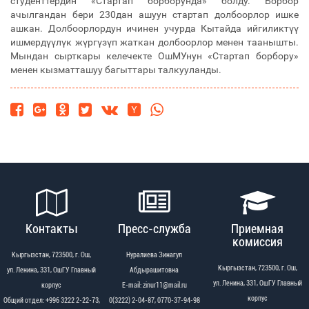
студенттердин «Стартап борборунда» болду. Борбор
ачылгандан бери 230дан ашуун стартап долбоорлор ишке
ашкан. Долбоорлордун ичинен учурда Кытайда ийгиликтүү
ишмердүүлүк жүргүзүп жаткан долбоорлор менен таанышты.
Мындан сырткары келечекте ОшМУнун «Стартап борбору»
менен кызматташуу багыттары талкууланды.
Контакты
Пресс-служба
Приемная
комиссия
Кыргызстан, 723500, г. Ош,
Нуралиева Зинагул
Кыргызстан, 723500, г. Ош,
ул. Ленина, 331, ОшГУ Главный
Абдырашитовна
ул. Ленина, 331, ОшГУ Главный
корпус
Е-mail: zinur11@mail.ru
корпус
Общий отдел: +996 3222 2-22-73,
0(3222) 2-04-87, 0770-37-94-98