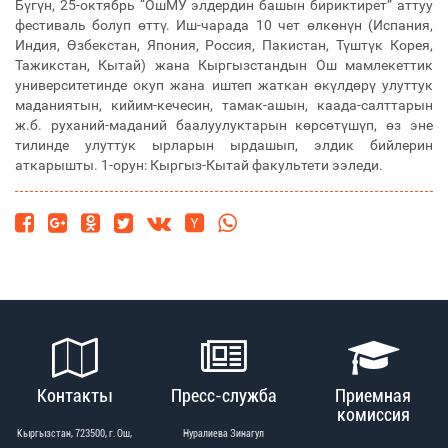
Бүгүн, 25-октябрь “ОшМУ элдердин башын бириктирет” аттуу
фестиваль болуп өттү. Иш-чарада 10 чет өлкөнүн (Испания,
Индия, Өзбекстан, Япония, Россия, Пакистан, Түштүк Корея,
Тажикстан, Кытай) жана Кыргызстандын Ош мамлекеттик
университетинде окуп жана иштеп жаткан өкүлдөрү улуттук
маданиятын, кийим-кечесин, тамак-ашын, каада-салттарын
ж.б. руханий-маданий баалуулуктарын көрсөтүшүп, өз эне
тилинде улуттук ырларын ырдашып, элдик бийлерин
аткарышты. 1-орун: Кыргыз-Кытай факультети ээледи.
Контакты
Пресс-служба
Приемная
комиссия
Кыргызстан, 723500, г. Ош,
Нуралиева Зинагул