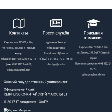
Контакты
Пресс-служба
Приемная
комиссия
Кыргызстан, 723500, г. Ош,
Нуралиева Зинагул
Кыргызстан, 723500, г. Ош,
ул. Ленина, 331, ОшГУ Главный
Абдырашитовна
ул. Ленина, 331, ОшГУ Главный
корпус
Е-mail: zinur11@mail.ru
корпус
Общий отдел: +996 3222 2-22-73,
0(3222) 2-04-87, 0770-37-94-98
Приемная комиссия: +996 3222 2-
факс +996 3222 2-40-66,
chechgpi@mail.ru
45-25,
oshsu.oms@gmail.com
oshsu.oms@gmail.com
Ошский государственный университет
Официальный сайт
КЫРГЫЗСКО-КИТАЙСКИЙ ФАКУЛЬТЕТ
© 2017 IT Академия - OшГУ