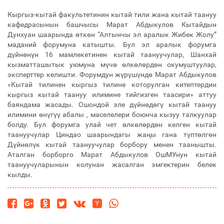
Кыргыз-кытай факультетинин кытай тили жана кытай таануу
кафедрасынын башчысы Марат Абдыкулов Кытайдын
Дунхуан шаарында өткөн “Алтынчы эл аралык Жибек Жолу”
маданий форумуна катышты. Бул эл аралык форумга
дүйнөнүн 16 мамлекетинен кытай таануучулар, Шанхай
кызматташытык уюмуна мүчө өлкөлөрдөн окумуштуулар,
эксперттер келишти. Форумдун жүрүшүндө Марат Абдыкулов
«Кытай тилинен кыргыз тилине которулган китептердин
кыргыз кытай таануу илимине тийгизген таасири» аттуу
баяндама жасады. Ошондой эле дүйнөдөгү кытай таануу
илимини өнүгүү абалы , маселелери боюнча кызуу талкуулар
болду. Бул форумга улай чет өлкөлөрдөн келген кытай
таануучулар Циндао шаарындагы жаңы гана түптөлгөн
Дүйнөлүк кытай таануучулар борбору менен таанышты.
Аталган борборго Марат Абдыкулов ОшМУнун кытай
таануучуларынын колунан жасалган эмгектерин белек
кылды.