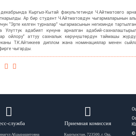
-декабрында Кыргыз-Кытай факультетинде Ч.Айтматовго арна
ткарылды. Ар бир студент Ч.Айтматовдун чыгармаларынын алы
унун “Эрте келген турналар” чыгармасынын негизинде тартылган
 Улуттук адабият күнүнө арналган адабий-сахналаштырылг
кар ойлору” аттуу сахналык көрүнүштөрдүн таймашы жүрдү
еканы Т.К.Айтикеев диплом жана номинациялар менен сыйла
фирге чыгарды.
О
О
есс-служба
Приемная комиссия
К
©
инагул Абдырашитовна
Кыргызстан, 723500, г. Ош,