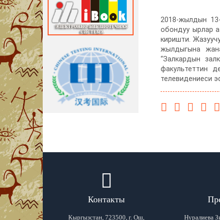
2018-жылдын 13
обондуу ырлар а
киришти. Жазууч
жылдыгына жана
“Залкардын зал
факультеттин д
телевидениеси э
Контакты
Пр
Кыргызстан, 723500, г. Ош,
Нуралиева З