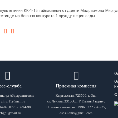
культетинин КК-1-15 тайпасынын студенти Мадраимова Миргу
тетинде ыр боюнча конкурста 1 орунду жеңип алды.
О
О
есс-служба
Приемная комиссия
К
©
инагул Абдырашитовна
Кыргызстан, 723500, г. Ош,
: zinur11@mail.ru
ул. Ленина, 331, ОшГУ Главный корпус
04-87, 0770-37-94-98
Приемная комиссия: +996 3222 2-45-25,
chgpi@mail.ru
oshsu.oms@gmail.com