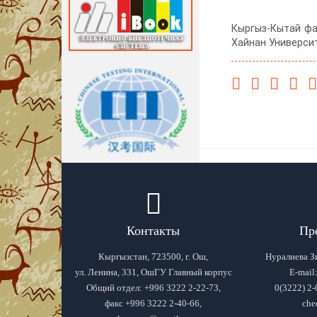
Кыргыз-Кытай фа
Хайнан Универси
Контакты
Пр
Кыргызстан, 723500, г. Ош,
Нуралиева З
ул. Ленина, 331, ОшГУ Главный корпус
Е-mail
Общий отдел: +996 3222 2-22-73,
0(3222) 2-
факс +996 3222 2-40-66,
che