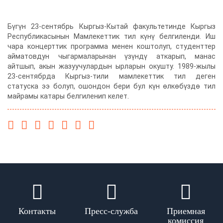
Бүгүн 23-сентябрь Кыргыз-Кытай факультетинде Кыргыз
Республикасынын Мамлекеттик тил күнү белгиленди. Иш
чара концерттик программа менен коштолуп, студенттер
айматовдун чыгармаларынан үзүндү аткарып, манас
айтшып, акын жазуучулардын ырларын окушту. 1989-жылы
23-сентябрда Кыргыз-тили мамлекеттик тил деген
статуска ээ болуп, ошондон бери бул күн өлкөбүздө тил
майрамы катары белгиленип келет.
Контакты
Пресс-служба
Приемная
комиссия