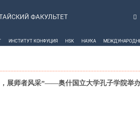
ТАЙСКИЙ ФАКУЛЬТЕТ
Т
ИНСТИТУТ КОНФУЦИЯ
HSK
НАУКА
МЕЖДУНАРОДНЫ
平，展师者风采”——奥什国立大学孔子学院举办