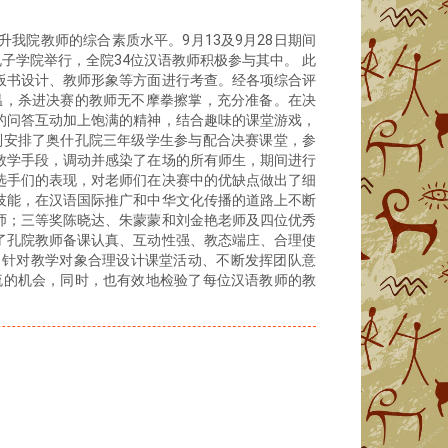
我院教师的综合素质水平。9月13及9月28日期间
子学院举行，全院34位汉语教师积极参与其中。 此
板书设计、教师形象等方面进行考查。经各项综合评
温，杀进决赛的教师无不摩拳擦掌，充分准备。在决
的问答互动加上饱满的精神，结合趣味的课堂游戏，
别安排了奥什孔院三年级学生参与配合决赛课堂，参
教学手段，调动并感染了在场的所有师生，期间进行
选手们的表现，对老师们在决赛中的优缺点做出了细
技能，在汉语国际推广和中华文化传播的道路上不断
师；三等奖陈晓达、朱蒙蒙和刘金艳老师及四位优秀
了孔院教师备课认真、互动性强、教态端庄、合理使
、针对教学对象合理设计课堂活动、不断发挥团队意
流的机会，同时，也有效地检验了每位汉语教师的教