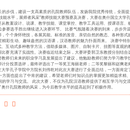
长的步伐，建设一支高素质的孔院教师队伍，发扬我院优秀传统，全面提升
技能水平，展师者风采”教师技能大赛预赛及决赛，大赛在奥什国立大学孔
要从教案设计、说课、教学技能、课堂掌控、教学工具运用、授课语言、
位参赛选手胜出继续进入决赛环节。 比赛气氛随着决赛的到来，步步升
师，个个身怀绝技，各展其能。标准的发音、亲切自然的教态、各种形式
堂精彩生动、趣味盎然的汉语课，汉语教师的魅力扑面而来。 决赛中特
式、互动式多种教学方法，借助多媒体、图片、自制卡片、挂图等直观的
得比赛充满了实战性。决赛临近结束之际，大赛评委郭卫东教授分别结合
对教师们未来的职业学习及发展提出了建议，他勉励教师们努力学习教学
师计分投票选评，最终评选出了一等奖王海丽老师；二等奖黎丽和赵爽老
立大学孔子学院中方院长刘伟乾对此次大赛进行了全面总结，一方面肯定
一方面也提出了中肯的建议，希望老师们对知识点的掌握更加精益求精
间的学习与交流。 此次大赛，不仅为孔院汉语教师提供了相互学习与交
了奥什孔院教师的风采，为今后教学水平的提高起到了积极作用。