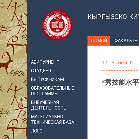
КЫРГЫЗСКО-КИ
ДОМОЙ
ФАКУЛЬТЕ
АБИТУРИЕНТ
Новости
СТУДЕНТ
ВЫПУСКНИКАМ
“秀技能水
ОБРАЗОВАТЕЛЬНЫЕ
ПРОГРАММЫ
ВНЕУЧЕБНАЯ
ДЕЯТЕЛЬНОСТЬ
МАТЕРИАЛЬНО
ТЕХНИЧЕСКАЯ БАЗА
ЛОГО