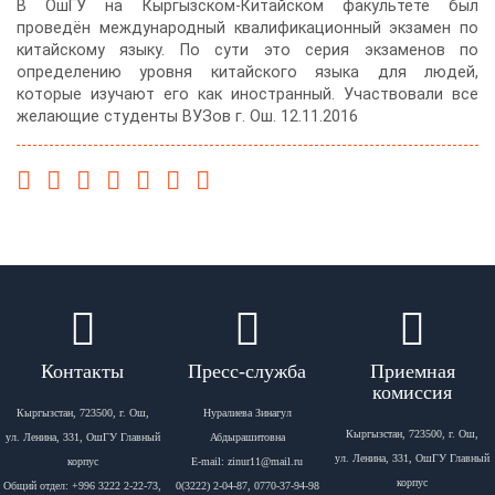
В ОшГУ на Кыргызском-Китайском факультете был
проведён международный квалификационный экзамен по
китайскому языку. По сути это серия экзаменов по
определению уровня китайского языка для людей,
которые изучают его как иностранный. Участвовали все
желающие студенты ВУЗов г. Ош. 12.11.2016
Контакты
Пресс-служба
Приемная
комиссия
Кыргызстан, 723500, г. Ош,
Нуралиева Зинагул
Кыргызстан, 723500, г. Ош,
ул. Ленина, 331, ОшГУ Главный
Абдырашитовна
ул. Ленина, 331, ОшГУ Главный
корпус
Е-mail: zinur11@mail.ru
корпус
Общий отдел: +996 3222 2-22-73,
0(3222) 2-04-87, 0770-37-94-98