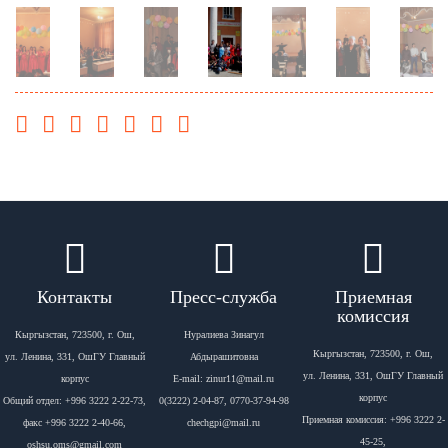
Контакты
Пресс-служба
Приемная
комиссия
Кыргызстан, 723500, г. Ош,
Нуралиева Зинагул
Кыргызстан, 723500, г. Ош,
ул. Ленина, 331, ОшГУ Главный
Абдырашитовна
ул. Ленина, 331, ОшГУ Главный
корпус
Е-mail: zinur11@mail.ru
корпус
Общий отдел: +996 3222 2-22-73,
0(3222) 2-04-87, 0770-37-94-98
Приемная комиссия: +996 3222 2-
факс +996 3222 2-40-66,
chechgpi@mail.ru
45-25,
oshsu.oms@gmail.com