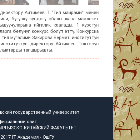
 директору Айтикеев Т. “Тил майрамы” менен
иси, бүгүнкү күндөгү абалы жана мамлекет
шуучуларына ийгилик каалады. 1 курстун
арга бөлүнүп конкурс болуп өттү. Конкурска
 тил мугалими Закирова Бермет, институттун
институттун директору Айтикеев Токтосун
ыйлыктарды тапшырышты.
шский государственный университет
фициальный сайт
ЫРГЫЗСКО-КИТАЙСКИЙ ФАКУЛЬТЕТ
 2017 IT Академия - OшГУ