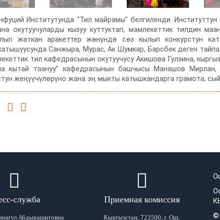
онфуций Институтунда “Тил майрамы” белгиленди. Институттун
на окутуучуларды кызуу куттуктап, мамлекеттик тилдин маан
лып жаткан аракеттер жөнүндө сөз кылып конкурстун каты
катышуусунда Санжыра, Мурас, Ак Шумкар, Барсбек деген тайпал
екеттик тил кафедрасынын окутуучусу Акишова Гулзина, кыргыз
на кытай таануу” кафедрасынын башчысы Манашов Мирлан, 
стун жеңүүчүлөрүно жана эң мыкты катышкандарга грамота, с
О
О
есс-служба
Приемная комиссия
К
©
инагул Абдырашитовна
Кыргызстан, 723500, г. Ош,