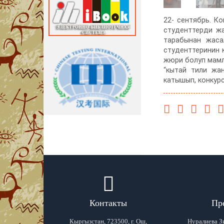
22- сентябрь. К
студенттерди жа
тарабынан жаса
студенттеринин 
жюри болуп мамл
“кытай тили жа
катышып, конкур
Контакты
Пр
Кыргызстан, 723500, г. Ош,
Нуралиева З