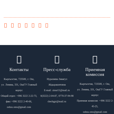
Контакты
Пресс-служба
Приемная
комиссия
Кыргызстан, 723500, г. Ош,
Нуралиева Зинагул
Кыргызстан, 723500, г. Ош,
ул. Ленина, 331, ОшГУ Главный
Абдырашитовна
ул. Ленина, 331, ОшГУ Главный
корпус
Е-mail: zinur11@mail.ru
корпус
Общий отдел: +996 3222 2-22-73,
0(3222) 2-04-87, 0770-37-94-98
Приемная комиссия: +996 3222 2-
факс +996 3222 2-40-66,
chechgpi@mail.ru
45-25,
oshsu.oms@gmail.com
oshsu.oms@gmail.com